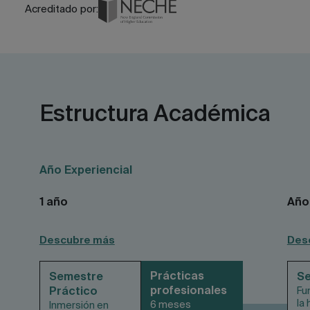
Acreditado por:
Estructura Académica
Año Experiencial
1 año
Año 
Descubre más
Des
Prácticas
Semestre
Se
profesionales
Práctico
Fu
la 
6 meses
Inmersión en