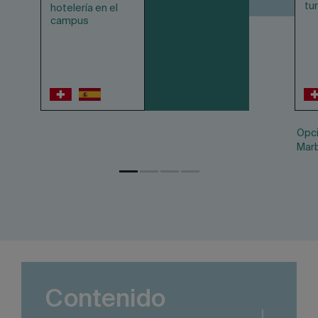
tu
hotelería en el
campus
Opci
Marb
Contenido