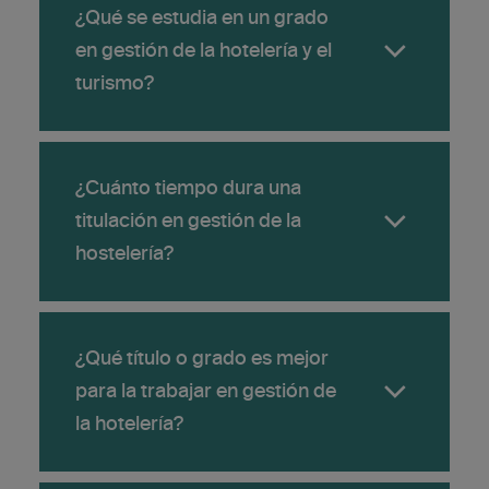
¿Qué se estudia en un grado
en gestión de la hotelería y el
turismo?
Los estudios en gestión del
¿Cuánto tiempo dura una
abarcan
turismo y la hotelería
titulación en gestión de la
mucho más que hoteles y
hostelería?
restaurantes.
La obtención de un título de
La duración puede variar en
¿Qué título o grado es mejor
grado en gestión de hotelería y
función del programa elegido.
para la trabajar en gestión de
turismo puede abrir las
la hotelería?
trayectorias profesionales en las
El Bachelor of Science en
finanzas, el comercio minorista de
Dirección Hotelera Internacional y