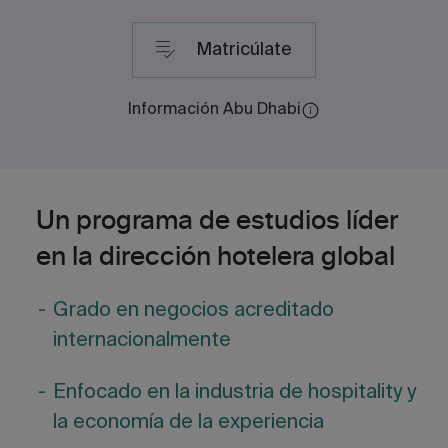
Matricúlate
Información Abu Dhabi
La titulación de grado que se ofrece actualmente en nuestro
campus de Abu Dhabi es un Grado en Administración de
Empresas (BBA) en Dirección Hotelera Global, acreditado por la
Comisión de Acreditación Académica del Ministerio de Educación
de los EAU.
Un programa de estudios líder
en la dirección hotelera global
Grado en negocios acreditado
internacionalmente
Enfocado en la industria de hospitality y
la economía de la experiencia