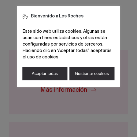
Bienvenido a Les Roches
Información Adicional
Este sitio web utiliza cookies. Algunas se
usan con fines estadísticos y otras están
configuradas por servicios de terceros.
Haciendo clic en “Aceptar todas”, aceptarás
el uso de cookies
Becas
Aceptar todas
Gestionar cookies
Más información