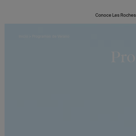
Skip
to
Conoce Les Roches
content
Inicio
>
Programas de Verano
Pro