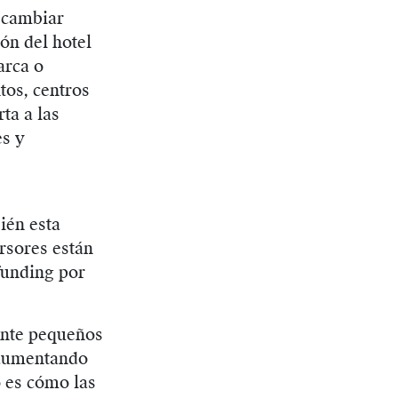
a cambiar
ón del hotel
arca o
tos, centros
ta a las
es y
ién esta
rsores están
funding por
ente pequeños
á aumentando
o es cómo las