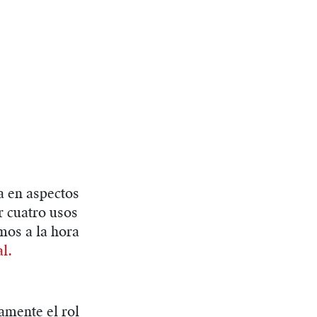
a en aspectos
r cuatro usos
mos a la hora
al.
amente el rol