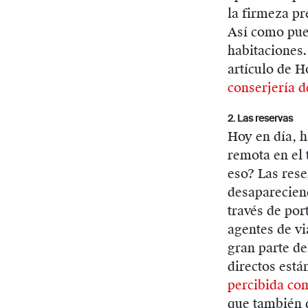
la firmeza pr
Así como pued
habitaciones.
artículo de H
conserjería d
2. Las reservas
Hoy en día, h
remota en el 
eso? Las rese
desaparecien
través de po
agentes de vi
gran parte d
directos está
percibida
co
que también q