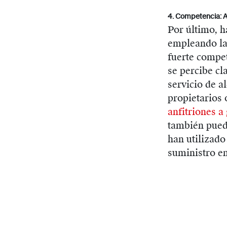
4. Competencia: 
Por último, 
empleando la
fuerte compet
se percibe cl
servicio de a
propietarios
anfitriones a
también puede
han utilizad
suministro en