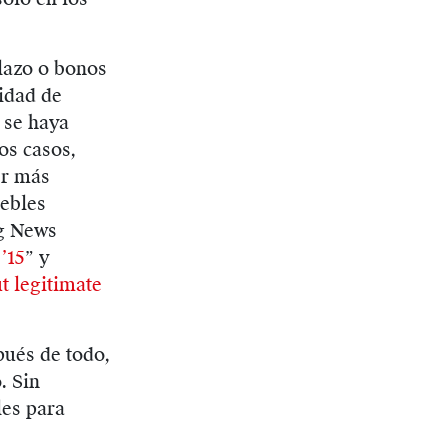
lazo o bonos
idad de
 se haya
os casos,
er más
ebles
rg News
’15
” y
t legitimate
pués de todo,
. Sin
les para