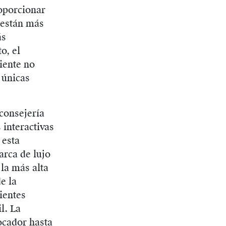
roporcionar
 están más
ás
o, el
iente no
 únicas
 consejería
 interactivas
 esta
arca de lujo
la más alta
e la
ientes
l. La
tocador hasta