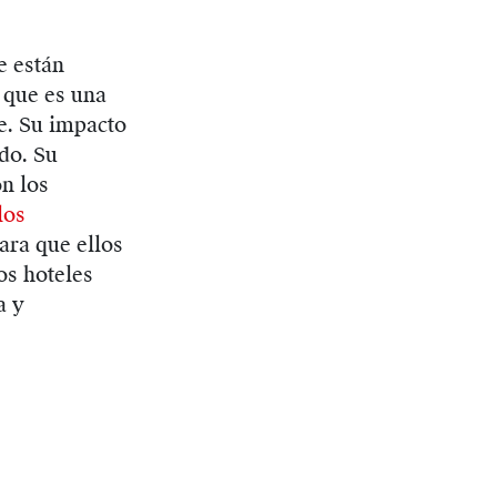
e están
 que es una
e. Su impacto
do. Su
on los
los
ara que ellos
os hoteles
a y