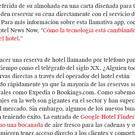
eferida de su almohada en una carta diseñada para t
en reservar su cena directamente con el servicio 
 Para más información sobre esta llamativa app, con
otel News Now, “
Cómo la tecnología está cambiando
el hotel
.”
acer una reserva de hotel llamando por teléfono par
tiempo como el telégrafo del siglo XX. ¿Alguien to
rvas directas a través del operador del hotel están
do rápidamente ya que la mayoría de las reservas s
rtales como Expedia o Bookings.com. Como sabemos
ajes en la web son gigantes en el sector y han supe
el mercado. Sin embargo, algunos de los nuevos bu
n teniendo éxito. La entrada de
Google Hotel Finder
mo una bocanada
de aire fresco para las cadenas y 
uieren tener acceso directo a los clientes y competi