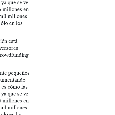
 ya que se ve
6 millones en
 mil millones
sólo en los
ién está
nversores
 Crowdfunding
ente pequeños
á aumentando
o es cómo las
 ya que se ve
6 millones en
 mil millones
sólo en los