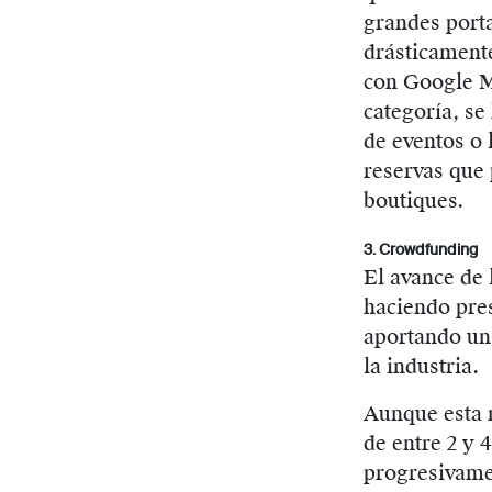
grandes porta
drásticamente
con Google Ma
categoría, s
de eventos o 
reservas que 
boutiques.
3. Crowdfunding
El avance de 
haciendo pres
aportando un
la industria.
Aunque esta 
de entre 2 y 
progresivamen