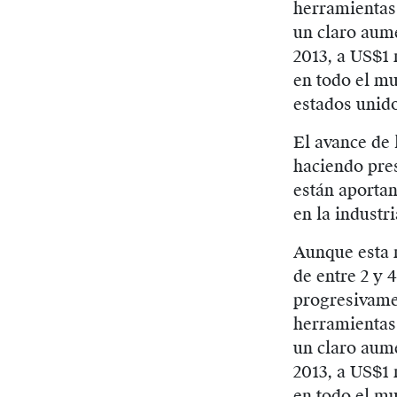
herramientas 
un claro aume
2013, a US$1 
en todo el mu
estados unid
El avance de 
haciendo pres
están aporta
en la industri
Aunque esta 
de entre 2 y 
progresivamen
herramientas 
un claro aume
2013, a US$1 
en todo el mu