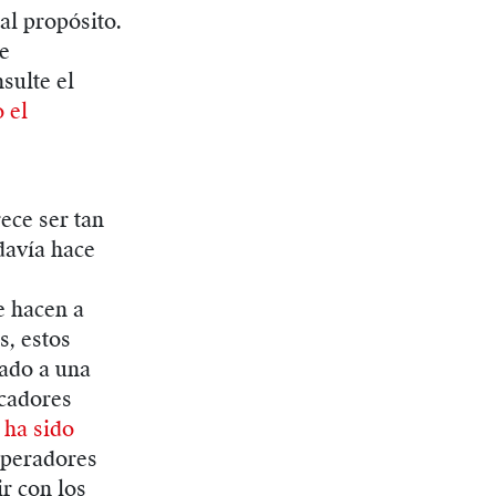
al propósito.
de
sulte el
 el
ece ser tan
davía hace
e hacen a
, estos
rado a una
scadores
 ha sido
operadores
r con los